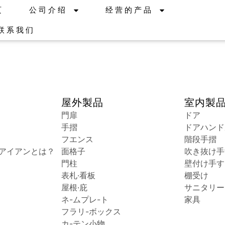
页
公司介绍
经营的产品
联系我们
屋外製品
室内
製
門扉
ドア
手摺
ドアハンド
フエンス
階段手摺
アイアンとは？
面格子
吹き抜け手
門柱
壁付け手す
表札·看板
棚受け
屋根·庇
サニタリー
ネ-ムプレ-ト
家具
フラリ-ボックス
カ-テン小物