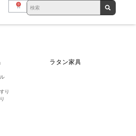
0
品
ラタン家具
ル
すり
り